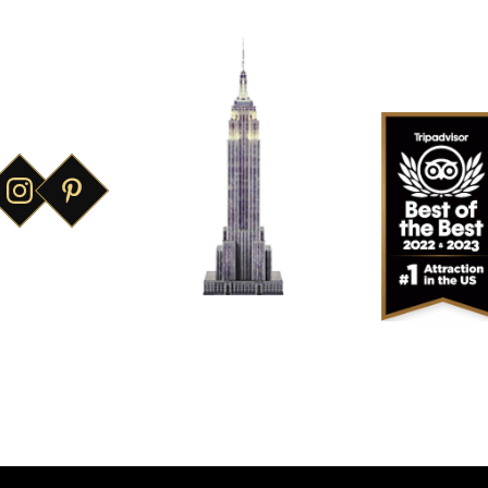
Das berühmteste
Gebäude der
Welt