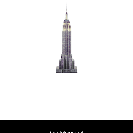
's Werelds
Beroemdste
Gebouw
Ook Interessant